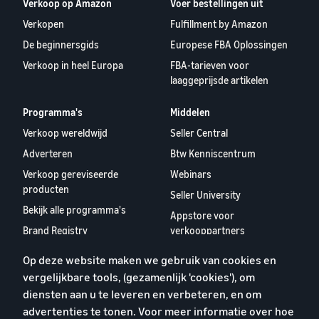
Verkoop op Amazon
Voer bestellingen uit
Verkopen
Fulfillment by Amazon
De beginnersgids
Europese FBA Oplossingen
Verkoop in heel Europa
FBA-tarieven voor
laaggeprijsde artikelen
Programma's
Middelen
Verkoop wereldwijd
Seller Central
Adverteren
Btw Kenniscentrum
Verkoop gereviseerde
Webinars
producten
Seller University
Bekijk alle programma's
Appstore voor
Brand Registry
verkooppartners
Europees Verslag
Op deze website maken we gebruik van cookies en
Verkooppartners 2024
vergelijkbare tools, (gezamenlijk 'cookies'), om
diensten aan u te leveren en verbeteren, en om
Over ons
advertenties te tonen. Voor meer informatie over hoe
Carrières