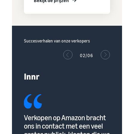
Bekijk de prijzen
Succesverhalen van onze verkopers
02/06
Innr
en
Verkopen op Amazon bracht
Amazon
lp van
ons in contact met een veel
klante