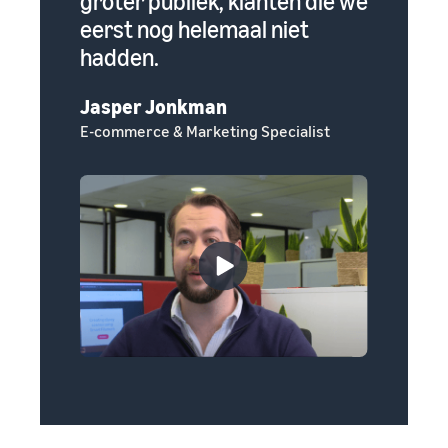
oom
groter publiek, klanten die we
manier
eerst nog helemaal niet
zouden
hadden.
eigen 
Jasper Jonkman
Erin Gr
E-commerce & Marketing Specialist
Oprichte