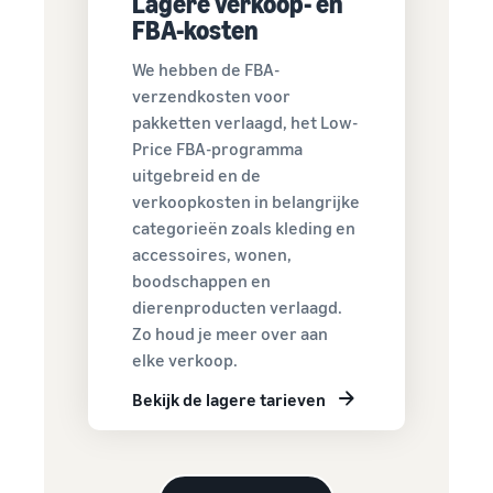
Lagere verkoop- en
Ontdek FBA-tarieven
FBA-kosten
voor in aanmerking
Bereik
komende producten
We hebben de FBA-
Amazon-
met een prijs van
verzendkosten voor
klanten
€20 of minder.
pakketten verlaagd, het Low-
over de
Price FBA-programma
hele
uitgebreid en de
wereld
verkoopkosten in belangrijke
Begin met
categorieën zoals kleding en
verkopen in
accessoires, wonen,
de
Amerika's,
boodschappen en
Europa,
dierenproducten verlaagd.
Azië-Pacific,
Zo houd je meer over aan
het Midden-
elke verkoop.
Oosten en
Noord-
Bekijk de lagere tarieven
Afrika.