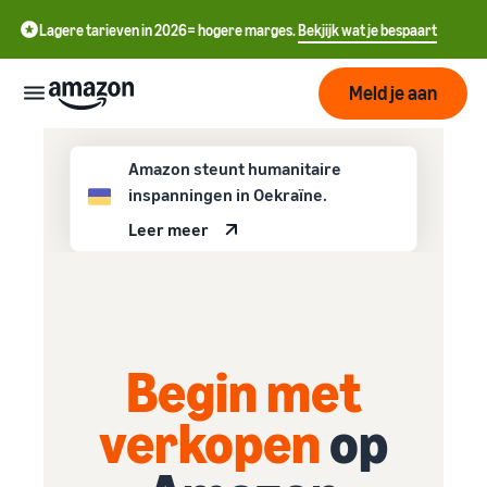
Lagere tarieven in 2026= hogere marges.
Bekjijk wat je bespaart
Meld je aan
Start
Amazon steunt humanitaire
inspanningen in Oekraïne.
Leer meer
中
Begin
Verzenden
met
文
verkopen
-
op
Fulfilment
Groeien
CN
Amazon
Overzicht
English
Begin met
Bereik
- GB
Prijzen
Hoe te beginnen met
Het vervullen van
meer
verkopen op Amazon
klantenorders
verkopen
op
klanten
ederlands
Neem die volgende stap om
Leer over geschikte
Ken de
een Amazon-verkoper te
 NL
oplossingen om uw
Hulpmiddelen
worden
zendingen te vervullen