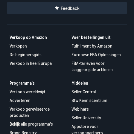
Feedback
Verkoop op Amazon
Voer bestellingen uit
Verkopen
Fulfillment by Amazon
De beginnersgids
Europese FBA Oplossingen
Verkoop in heel Europa
FBA-tarieven voor
laaggeprijsde artikelen
Programma's
Middelen
Verkoop wereldwijd
Seller Central
Adverteren
Btw Kenniscentrum
Verkoop gereviseerde
Webinars
producten
Seller University
Bekijk alle programma's
Appstore voor
Brand Registry
verkooppartners