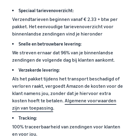
Amazon-
voor in aanmerking
Speciaal tarievenoverzicht:
klanten
komende producten
met een prijs van
over de
Verzendtarieven beginnen vanaf € 2.33 + btw per
€20 of minder.
hele
pakket. Het eenvoudige tarievenoverzicht voor
wereld
binnenlandse zendingen vind je hieronder
Begin met
Snelle en betrouwbare levering:
verkopen in
We streven ernaar dat 96% van je binnenlandse
de
Amerika's,
zendingen de volgende dag bij klanten aankomt.
Europa,
Verzekerde levering:
Azië-Pacific,
het Midden-
Als het pakket tijdens het transport beschadigd of
Oosten en
verloren raakt, vergoedt Amazon de kosten voor de
Noord-
klant namens jou, zonder dat je hiervoor extra
Afrika.
kosten hoeft te betalen.
Algemene voorwaarden
zijn van toepassing
.
Tracking:
100% traceerbaarheid van zendingen voor klanten
en voor jou.