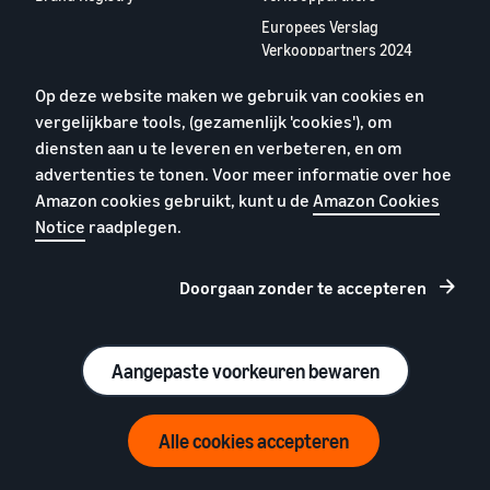
Europees Verslag
Verkooppartners 2024
Op deze website maken we gebruik van cookies en
Over ons
vergelijkbare tools, (gezamenlijk 'cookies'), om
Carrières
diensten aan u te leveren en verbeteren, en om
YouTube
advertenties te tonen. Voor meer informatie over hoe
Blog
Amazon cookies gebruikt, kunt u de
Amazon Cookies
Notice
raadplegen.
Doorgaan zonder te accepteren
Privacybeleid
Cookies
Algemene voorwaarden
Aangepaste voorkeuren bewaren
© 2026 Amazon.com, Inc. en dochterondernemingen
Alle cookies accepteren