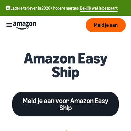
Lagere tarieven in 2026= hogere marges.
Bekjijk wat je bespaart
Meld je aan
Start
Amazon Easy
中
Begin
Verzenden
Ship
met
文
verkopen
-
op
Fulfilment
Groeien
CN
Amazon
Overzicht
English
Meld je aan voor Amazon Easy
Bereik
- GB
Prijzen
Hoe te beginnen met
Het vervullen van
Ship
meer
verkopen op Amazon
klantenorders
klanten
ederlands
Neem die volgende stap om
Leer over geschikte
Ken de
een Amazon-verkoper te
 NL
oplossingen om uw
Hulpmiddelen
worden
zendingen te vervullen