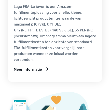
Amazon-
voor in aanmerking
Lage FBA-tarieven is een Amazon-
klanten
komende producten
fulfillmentoplossing voor snelle, kleine,
met een prijs van
over de
lichtgewicht producten ter waarde van
€20 of minder.
hele
maximaal £ 10 (VK), € 11 (DE),
wereld
€ 12 (NL, FR, IT, ES, BE), 140 SEK (SE), 55 PLN (PL)
Begin met
(inclusief btw). Dit programma biedt vaak lagere
verkopen in
fulfillmentkosten ten opzichte van standaard
de
FBA-fulfillmentkosten voor vergelijkbare
Amerika's,
Europa,
producten wanneer ze lokaal worden
Azië-Pacific,
verzonden.
het Midden-
Oosten en
Meer informatie
Noord-
Afrika.