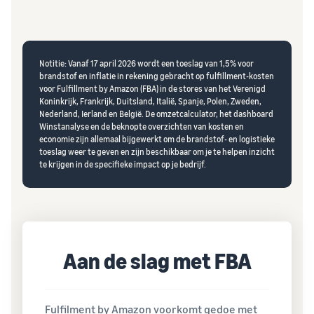
Notitie: Vanaf 17 april 2026 wordt een toeslag van 1,5% voor
brandstof en inflatie in rekening gebracht op fulfillment-kosten
voor Fulfillment by Amazon (FBA) in de stores van het Verenigd
Koninkrijk, Frankrijk, Duitsland, Italië, Spanje, Polen, Zweden,
Nederland, Ierland en België. De omzetcalculator, het dashboard
Winstanalyse en de beknopte overzichten van kosten en
economie zijn allemaal bijgewerkt om de brandstof- en logistieke
toeslag weer te geven en zijn beschikbaar om je te helpen inzicht
te krijgen in de specifieke impact op je bedrijf.
Aan de slag met FBA
Fulfilment by Amazon voorkomt gedoe met