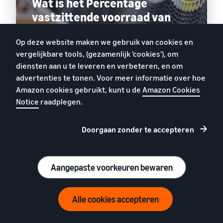
Wat is het Percentage
vastzittende voorraad van
FBA?
Op deze website maken we gebruik van cookies en
vergelijkbare tools, (gezamenlijk 'cookies'), om
diensten aan u te leveren en verbeteren, en om
advertenties te tonen. Voor meer informatie over hoe
Bekijken
Amazon cookies gebruikt, kunt u de
Amazon Cookies
Notice
raadplegen.
Doorgaan zonder te accepteren
Voorraad aanvullen
Houd je bestverkochte producten op voorraad met
Aangepaste voorkeuren bewaren
gepersonaliseerde aanbevelingen voor
Estimate your Amazon sales
voorraadaanvulling. Je kunt ook rekening houden met
toekomstige promoties en seizoensgebonden
Alle cookies accepteren
vraagpatronen. Houd je voorraad- en
Revenue Calculator
leveranciersorders bij zodat je probleemloos aan de
productvraag kunt voldoen.