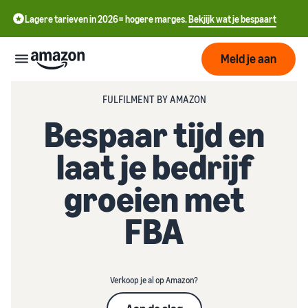
Lagere tarieven in 2026= hogere marges.
Bekjijk wat je bespaart
Meld je aan
FULFILMENT BY AMAZON
Start
Bespaar tijd en
中
Begin
laat je bedrijf
Verzenden
met
文
verkopen
groeien met
-
op
Fulfilment
Groeien
CN
Amazon
Overzicht
FBA
English
Bereik
- GB
Prijzen
Hoe te beginnen met
Het vervullen van
meer
verkopen op Amazon
klantenorders
klanten
ederlands
Neem die volgende stap om
Leer over geschikte
Verkoop je al op Amazon?
Ken de
een Amazon-verkoper te
 NL
oplossingen om uw
Hulpmiddelen
worden
zendingen te vervullen