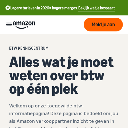
Lagere tarieven in 2026= hogere marges.
Bekjijk wat je bespaart
Meld je aan
Start
BTW KENNISCENTRUM
Alles wat je moet
中
Begin
Verzenden
met
weten over btw
文
verkopen
-
op
Fulfilment
op één plek
Groeien
CN
Amazon
Overzicht
English
Bereik
- GB
Prijzen
Hoe te beginnen met
Het vervullen van
Welkom op onze toegewijde btw-
meer
verkopen op Amazon
klantenorders
informatiepagina! Deze pagina is bedoeld om jou
klanten
ederlands
Neem die volgende stap om
Leer over geschikte
als Amazon verkooppartner inzicht te geven in
Ken de
een Amazon-verkoper te
 NL
oplossingen om uw
Hulpmiddelen
worden
zendingen te vervullen