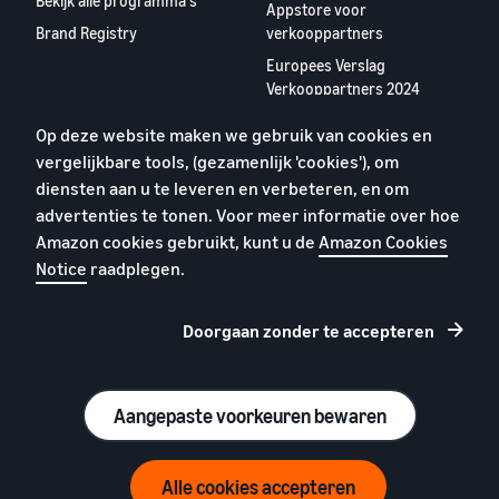
Bekijk alle programma's
Appstore voor
Brand Registry
verkooppartners
Europees Verslag
Verkooppartners 2024
Op deze website maken we gebruik van cookies en
Over ons
vergelijkbare tools, (gezamenlijk 'cookies'), om
Carrières
diensten aan u te leveren en verbeteren, en om
YouTube
advertenties te tonen. Voor meer informatie over hoe
Blog
Amazon cookies gebruikt, kunt u de
Amazon Cookies
Notice
raadplegen.
Doorgaan zonder te accepteren
Privacybeleid
Cookies
Algemene voorwaarden
Aangepaste voorkeuren bewaren
© 2026 Amazon.com, Inc. en dochterondernemingen
Alle cookies accepteren