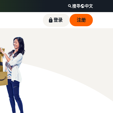
搜寻
中文
登录
注册
降低您的低价商品的配送成本
吸引世界各地的亚马逊客户
收入计算器
对新销售合作伙伴的奖励
了解定价不超过 20 欧元的符合条件的商品的亚
开始在美洲、欧洲、亚太地区、中东和北非销售
计算产品的成本，比较其配送方式
使用《新卖家指南》中的服务，享受超过 47,250
马逊物流服务的费率。
商品。
欧元的激励措施