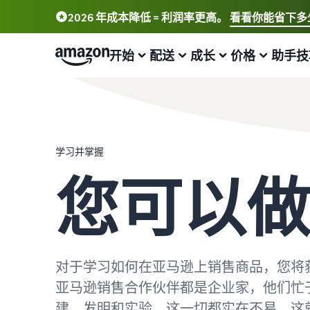
2026 年成本降低 = 利润率更高。
看看你能省下多
开始
配送
成长
价格
助手技
开始在亚马逊上进行销售
配送概述
吸引更多客户
了解费用和成本
学习
如何在亚马逊上开始销售
配送买家订单
在亚马逊上做广告
比较销售计划
卖家大学
学习并掌握
迈出下一步，成为一名亚马逊卖家
了解您配送货物的合适解决方案
在亚马逊商店内外做广告
比较并选择销售计划
帮助卖家们在亚马逊上取得成功的培训和学习工具
您可以做
注册为卖家
由亚马逊发货
在欧洲各地销售
推荐费
销售们的成功案例
查看创建卖家账户的步骤
运输费用、退货和外包客户服务
无缝点击浏览新市场
查看推荐费
您是否已准备好开始您的成功之旅了？
列出您的商品
查看成本和税务概述
全球销售
配送费
增值税知识中心
创建或链接产品清单
您只需为所使用的服务付费
向全球亚马逊买家的销售
了解该热门计划的费用概览
关于您需要了解的有关增值税的所有信息都集中在了一个地
对于学习如何在亚马逊上销售商品，您将
方
亚马逊销售合作伙伴都是企业家，他们忙
配送您的订单
推出新产品
亚马逊品牌注册
其他费用
查看所有资源
向买家提供商品
发布新产品，并且对于符合条件的全新的 Prime-ASIN 即
在亚马逊上注册您的品牌以获得品牌建设工具和保护权益
了解可选亚马逊服务的费用
建、发明和实验。这一切都实在不易。这