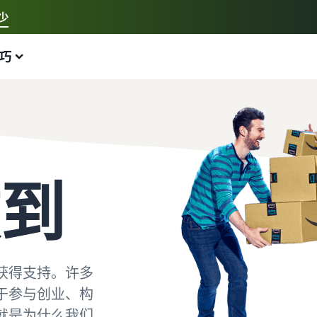
少
选择您偏好的语言
巧
中文 - CN
快速链接:
通过亚马逊销售、亚马逊物流
English - GB
这可以帮助您
扩大您的活动
查看其他工具和计划/方案
计算补偿金额和成本
指南
Nederlands - NL
新手指南
配送整个欧洲的订单
探索销售计划
收入计算器
代发货： 终极指南
在开始销售之前需要考虑的重要事项
节省 53％ 的运费，在欧盟扩展您的业务
使用各种计划制定您的销售策略
估算您在亚马逊上的销量
将整个产品交付的流程外包——从制造商到客户
到
对新卖家的奖励
低价商品亚马逊物流费率
亚马逊翻新商品
估算配送费
电子商务指南
解锁 47,250 欧元的奖励
从低价的亚马逊物流服务 (FBA) 费率开始！
向全球数百万亚马逊买家销售翻新和二手的商品。
按配送方式比较估算值
成功开展您业务的挑战、技巧和建议
新卖家指南
卖家自配送 Prime
销售合作伙伴应用管理商城 (Appstore)
网上/线上销售书籍
解锁推荐的促销活动，帮助您在第一年将销售额提高 9 倍
直接从您自己的仓库出售 Prime 徽章/标识的商品
通过亚马逊批准的软件合作伙伴，以自动化和管理您的经
在亚马逊上销售书籍： 成功的终极指南
获得支持。许多
营活动
于参与创业、构
由亚马逊发货
简易发货
在网上卖衣服
用于扩展至欧洲亚马逊商店的工具包
运输费用、退货和外包客户服务
一项为亚马逊卖家们提供的快速、实惠且便捷的配送服
在亚马逊上卖衣服
就是为什么我们