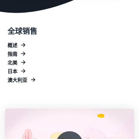
以
查
的
个地方
帮
看
活
助
其
动
计
查看所有资源
您
他
算
开始学习您可以如何在亚马
工
全球销售
补
逊上进行销售
配送整个欧洲的订单
具
新手指南
偿
节省 53％ 的运费，在欧盟
和
在开始销售之前需要考虑的
金
概述
扩展您的业务
计
重要事项
额
指
中
指南
划/
和
文
南
方
低价商品亚马逊物流
北美
成
对新卖家的奖励
费率
案
日本
本
解锁 47,250 欧元的奖励
登
从低价的亚马逊物流服务
代发货： 终极指南
录
澳大利亚
(FBA) 费率开始！
将整个产品交付的流程外包
探索销售计划
新卖家指南
收入计算器
——从制造商到客户
注
使用各种计划制定您的销售
解锁推荐的促销活动，帮助
估算您在亚马逊上的销量
卖家自配送 Prime
册
策略
您在第一年将销售额提高 9
直接从您自己的仓库出售
电子商务指南
倍
Prime 徽章/标识的商品
估算配送费
成功开展您业务的挑战、技
亚马逊翻新商品
按配送方式比较估算值
巧和建议
向全球数百万亚马逊买家销
由亚马逊发货
简易发货
售翻新和二手的商品。
运输费用、退货和外包客户
一项为亚马逊卖家们提供的
网上/线上销售书籍
服务
快速、实惠且便捷的配送服