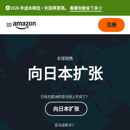
2026 年成本降低 = 利润率更高。
看看你能省下多少
注册
开
始
全球销售
配
开
向日本扩张
送
始
在
亚
成
配
马
中
长
送
逊
已经在欧洲的亚马逊上开店了？
概
文
上
述
-
向日本扩张
价
吸
进
CN
格
引
行
更
销
配送买家订单
亚马逊新手？
English
多
售
了解您配送货物的合适解决