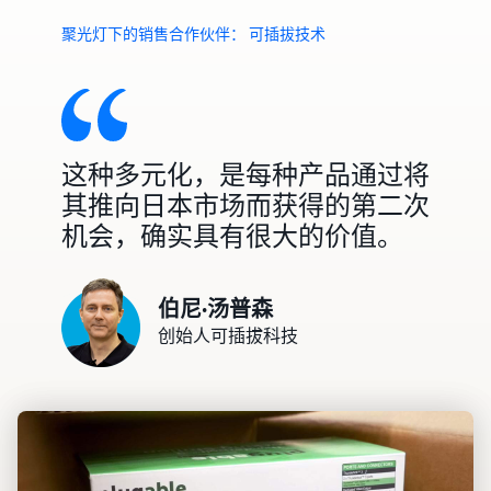
的亚
的亚马
施
马逊
逊物流
聚光灯下的销售合作伙伴： 可插拔技术
客户
服务的
开始在
费率。
美洲、
欧洲、
亚太地
区、中
这种多元化，是每种产品通过将
东和北
其推向日本市场而获得的第二次
非销售
机会，确实具有很大的价值。
商品。
伯尼·汤普森
创始人可插拔科技