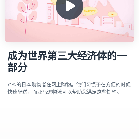
在亚马逊上销售书籍： 成功
销售合作伙伴应用管
务。
的终极指南
理商城 (Appstore)
品牌注册
通过亚马逊批准的软件合作
在亚马逊上发布您的品牌
伙伴，以自动化和管理您的
在网上卖衣服
收入
经营活动
在亚马逊上卖衣服
计算
对
器
新
用于扩展至欧洲亚马
销
计算产
逊商店的工具包
成为世界第三大经济体的一
降低
售
品的成
探索所有可用的欧洲亚马逊
您的
合
本，比
部分
商城以及如何通过亚马逊配
低价
作
较其配
送计划来实现您的发展
商品
伙
送方式
使用
伴
的配
《新卖
71% 的日本购物者在网上购物。他们习惯于在方便的时候
的
送成
家指
快速配送，而亚马逊物流可以帮助您满足这些期望。
奖
本
南》中
励
了解定
的服
价不超
务，享
过 20 欧
受超过
吸引
元的符
47,250
世界
合条件
欧元的
各地
的商品
激励措