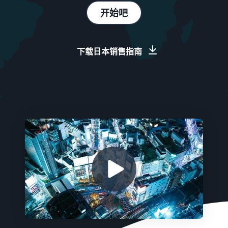
助
了
- GB
客
方案
开始吧
手
解
户
技
费
如何在亚马逊上开始
ederlands
由亚马逊发货
巧
销售
用
 NL
运输费用、退货和外包客户
迈出下一步，成为一名亚马
和
在亚马逊上做广告
下载日本销售指南
服务
逊卖家
成
在亚马逊商店内外做广告
学
本
习
查看成本和税务概述
注册为卖家
在欧洲各地销售
您只需为所使用的服务付费
查看创建卖家账户的步骤
无缝点击浏览新市场
比较销售计划
卖家大学
比较并选择销售计划
帮助卖家们在亚马逊上取得
推出新产品
列出您的商品
全球销售
成功的培训和学习工具
发布新产品，并且对于符合
创建或链接产品清单
向全球亚马逊买家的销售
推荐费
条件的全新的 Prime-ASIN
查看推荐费
即可享受 5% 的销售佣金的
销售们的成功案例
配送您的订单
亚马逊品牌注册
折扣。
您是否已准备好开始您的成
向买家提供商品
在亚马逊上注册您的品牌以
配送费
功之旅了？
获得品牌建设工具和保护权
了解该热门计划的费用概览
益
扩
增值税知识中心
这
其他费用
大
关于您需要了解的有关增值
可
您
了解可选亚马逊服务的费用
税的所有信息都集中在了一