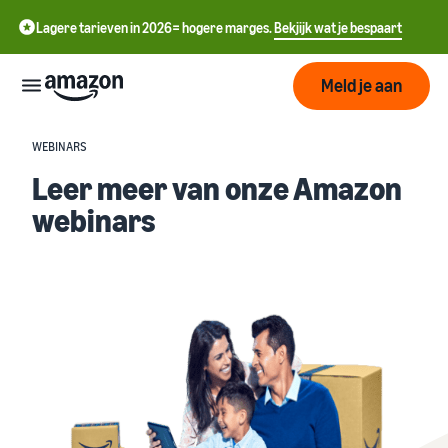
Lagere tarieven in 2026= hogere marges.
Bekjijk wat je bespaart
Meld je aan
WEBINARS
Start
Leer meer van onze Amazon
webinars
中
Begin
Verzenden
met
文
verkopen
-
op
Fulfilment
Groeien
CN
Amazon
Overzicht
English
Bereik
- GB
Prijzen
Hoe te beginnen met
Het vervullen van
meer
verkopen op Amazon
klantenorders
klanten
ederlands
Neem die volgende stap om
Leer over geschikte
Ken de
een Amazon-verkoper te
 NL
oplossingen om uw
Hulpmiddelen
worden
zendingen te vervullen