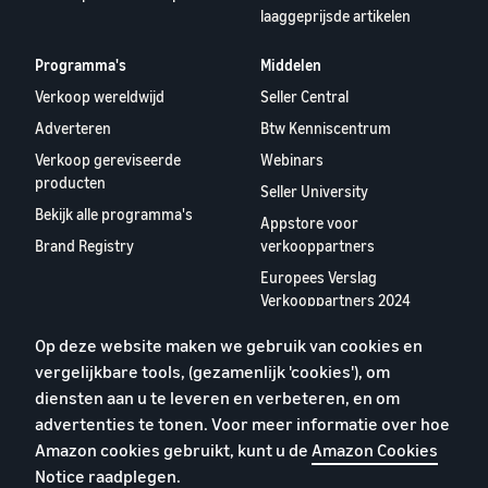
laaggeprijsde artikelen
Programma's
Middelen
Verkoop wereldwijd
Seller Central
Adverteren
Btw Kenniscentrum
Verkoop gereviseerde
Webinars
producten
Seller University
Bekijk alle programma's
Appstore voor
Brand Registry
verkooppartners
Europees Verslag
Verkooppartners 2024
Op deze website maken we gebruik van cookies en
Over ons
vergelijkbare tools, (gezamenlijk 'cookies'), om
Carrières
diensten aan u te leveren en verbeteren, en om
YouTube
advertenties te tonen. Voor meer informatie over hoe
Blog
Amazon cookies gebruikt, kunt u de
Amazon Cookies
Notice
raadplegen.