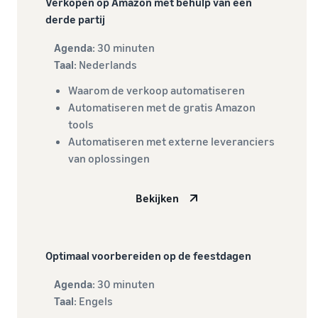
Verkopen op Amazon met behulp van een
Amazon-
voor in aanmerking
derde partij
klanten
komende producten
met een prijs van
over de
Agenda
: 30 minuten
€20 of minder.
hele
Taal
: Nederlands
wereld
Waarom de verkoop automatiseren
Begin met
Automatiseren met de gratis Amazon
verkopen in
de
tools
Amerika's,
Automatiseren met externe leveranciers
Europa,
van oplossingen
Azië-Pacific,
het Midden-
Bekijken
Oosten en
Noord-
Afrika.
Optimaal voorbereiden op de feestdagen
Agenda
: 30 minuten
Taal
: Engels