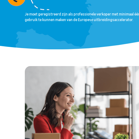
Je moet geregistreerd zijn als professionele verkoper met minimaal é
gebruik te kunnen maken van de Europese uitbreidingsaccelerator.