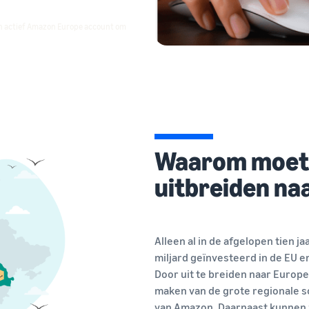
én actief Amazon Europe account om
Waarom moet m
uitbreiden na
Alleen al in de afgelopen tien 
miljard geïnvesteerd in de EU e
Door uit te breiden naar Europ
maken van de grote regionale s
van Amazon. Daarnaast kunnen 