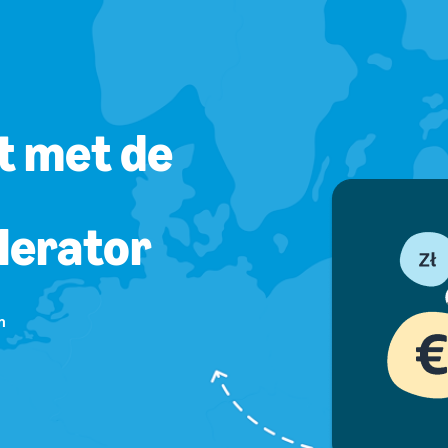
it met de
lerator
n