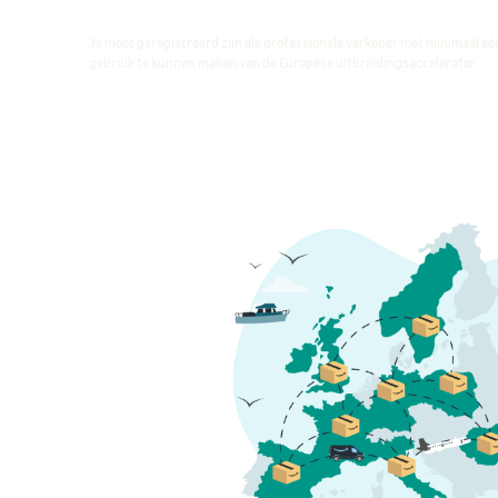
Je moet geregistreerd zijn als professionele verkoper met minimaal é
gebruik te kunnen maken van de Europese uitbreidingsaccelerator