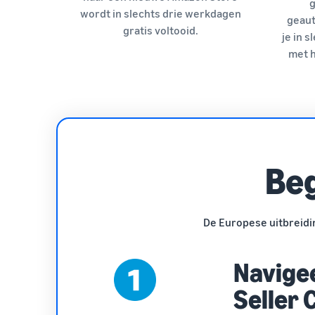
g
wordt in slechts drie werkdagen
geaut
gratis voltooid.
je in 
met h
Beg
De Europese uitbreidin
Navigee
Seller 