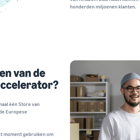
honderden miljoenen klanten.
en van de
accelerator?
maal één Store van
 de Europese
nst moment gebruiken om