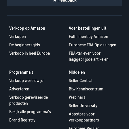
Feedback
Verkoop op Amazon
Voer bestellingen uit
Verkopen
Fulfillment by Amazon
De beginnersgids
Europese FBA Oplossingen
Verkoop in heel Europa
FBA-tarieven voor
laaggeprijsde artikelen
Programma's
Middelen
Verkoop wereldwijd
Seller Central
Adverteren
Btw Kenniscentrum
Verkoop gereviseerde
Webinars
producten
Seller University
Bekijk alle programma's
Appstore voor
Brand Registry
verkooppartners
Europees Verslag