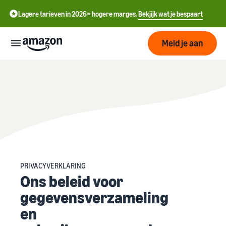
Lagere tarieven in 2026= hogere marges.
Bekjijk wat je bespaart
Meld je aan
Start
中
Begin
Verzenden
met
文
verkopen
-
op
Fulfilment
Groeien
CN
Amazon
Overzicht
PRIVACYVERKLARING
English
Ons beleid voor
Bereik
- GB
Prijzen
Hoe te beginnen met
Het vervullen van
meer
verkopen op Amazon
gegevensverzameling
klantenorders
klanten
ederlands
Neem die volgende stap om
Leer over geschikte
en
Ken de
een Amazon-verkoper te
 NL
oplossingen om uw
Hulpmiddelen
worden
zendingen te vervullen