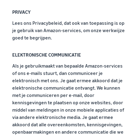
Amazon-
voor in aanmerking
PRIVACY
klanten
komende producten
met een prijs van
over de
Lees ons Privacybeleid, dat ook van toepassing is op
€20 of minder.
hele
je gebruik van Amazon-services, om onze werkwijze
wereld
goed te begrijpen.
Begin met
verkopen in
de
ELEKTRONISCHE COMMUNICATIE
Amerika's,
Als je gebruikmaakt van bepaalde Amazon-services
Europa,
Azië-Pacific,
of ons e-mails stuurt, dan communiceer je
het Midden-
elektronisch met ons. Je gaat ermee akkoord dat je
Oosten en
elektronische communicatie ontvangt. We kunnen
Noord-
met je communiceren per e-mail, door
Afrika.
kennisgevingen te plaatsen op onze websites, door
middel van meldingen in onze mobiele applicaties of
via andere elektronische media. Je gaat ermee
akkoord dat alle overeenkomsten, kennisgevingen,
openbaarmakingen en andere communicatie die we