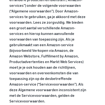
Verkoop producten met de
voor Succes
Bereken kosten voor een
Ontdek door Amazon
services”) onder de volgende voorwaarden
Prime Badge rechtstreeks
product, vergelijk
goedgekeurde
Brand Registry
vanuit jouw eigen magazijn
(“Algemene voorwaarden”). Door Amazon-
verzendmethoden
Kleding online verkopen
softwarepartners om je
Lanceer je merk met
services te gebruiken, ga je akkoord met deze
Kleding verkopen op
activiteiten te
Amazon
Easy Ship
voorwaarden. Lees ze zorgvuldig. We bieden
Amazon
automatiseren en beheren
Een snelle, betaalbare en
een groot aantal verschillende Amazon-
eenvoudige bezorgservice
services en hierop kunnen aanvullende
Toolkit voor uitbreiding
voor Amazon-verkopers.
voorwaarden van toepassing zijn. Als je
naar Europese Amazon
stores
gebruikmaakt van een Amazon-service
Ontdek alle beschikbare
(bijvoorbeeld Verkopen via Amazon, de
Beloningen voor
Europese Amazon
Amazon Webstore, Fulfillment by Amazon,
nieuwe
marketplaces en hoe u kunt
verkooppartners
Productadvertenties en Markt Web Services)
Profiteer van meer
groeien met Amazon
moet je je ook houden aan de richtlijnen,
dan €47.250 aan
Fulfillment-programma's
Lagere
voorwaarden en overeenkomsten die van
incentives door
gebruik te maken
fulfillment-
toepassing zijn op de desbetreffende
van de diensten in
kosten voor
Amazon-service (“Servicevoorwaarden”). Als
de Nieuwe
je
deze Algemene voorwaarden inconsistent zijn
Verkopers Gids
laaggeprijsde
met de Servicevoorwaarden, gelden de
producten
Servicevoorwaarden.
Bereik
Ontdek FBA-tarieven