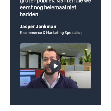
oom
groter publiek, klanten die we
manier
eerst nog helemaal niet
zouden
hadden.
eigen 
Jasper Jonkman
Erin Gr
E-commerce & Marketing Specialist
Oprichte