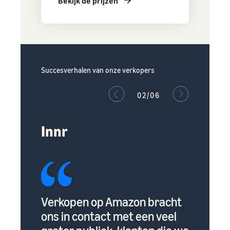
Bekijk de prijzen
Succesverhalen van onze verkopers
02/06
Innr
en
Verkopen op Amazon bracht
Amazon
lp van
ons in contact met een veel
klante