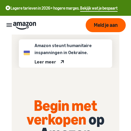
Lagere tarieven in 2026= hogere marges.
Bekjijk wat je bespaart
Meld je aan
Start
Amazon steunt humanitaire
inspanningen in Oekraïne.
Leer meer
中
Begin
Verzenden
met
文
verkopen
-
op
Fulfilment
Groeien
CN
Amazon
Overzicht
English
Begin met
Bereik
- GB
Prijzen
Hoe te beginnen met
Het vervullen van
meer
verkopen op Amazon
klantenorders
verkopen
op
klanten
ederlands
Neem die volgende stap om
Leer over geschikte
Ken de
een Amazon-verkoper te
 NL
oplossingen om uw
Hulpmiddelen
worden
zendingen te vervullen