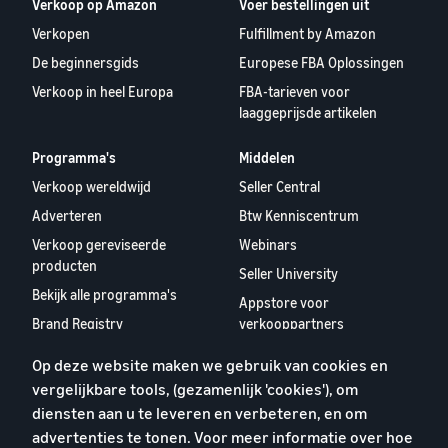
Verkoop op Amazon
Voer bestellingen uit
Verkopen
Fulfillment by Amazon
De beginnersgids
Europese FBA Oplossingen
Verkoop in heel Europa
FBA-tarieven voor
laaggeprijsde artikelen
Programma's
Middelen
Verkoop wereldwijd
Seller Central
Adverteren
Btw Kenniscentrum
Verkoop gereviseerde
Webinars
producten
Seller University
Bekijk alle programma's
Appstore voor
Brand Registry
verkooppartners
Europees Verslag
Op deze website maken we gebruik van cookies en
Verkooppartners 2024
vergelijkbare tools, (gezamenlijk 'cookies'), om
diensten aan u te leveren en verbeteren, en om
Over ons
advertenties te tonen. Voor meer informatie over hoe
Carrières