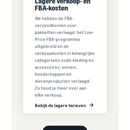
Lagere verkoop- en
Ontdek FBA-tarieven
FBA-kosten
voor in aanmerking
Bereik
komende producten
We hebben de FBA-
Amazon-
met een prijs van
verzendkosten voor
klanten
€20 of minder.
pakketten verlaagd, het Low-
over de
Price FBA-programma
hele
uitgebreid en de
wereld
verkoopkosten in belangrijke
Begin met
categorieën zoals kleding en
verkopen in
accessoires, wonen,
de
Amerika's,
boodschappen en
Europa,
dierenproducten verlaagd.
Azië-Pacific,
Zo houd je meer over aan
het Midden-
elke verkoop.
Oosten en
Noord-
Bekijk de lagere tarieven
Afrika.