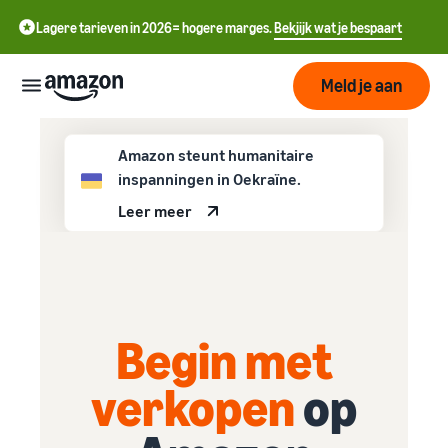
Lagere tarieven in 2026= hogere marges.
Bekjijk wat je bespaart
Meld je aan
Start
Amazon steunt humanitaire
inspanningen in Oekraïne.
Leer meer
中
Begin
Verzenden
met
文
verkopen
-
op
Fulfilment
Groeien
CN
Amazon
Overzicht
English
Begin met
Bereik
- GB
Prijzen
Hoe te beginnen met
Het vervullen van
meer
verkopen op Amazon
klantenorders
verkopen
op
klanten
ederlands
Neem die volgende stap om
Leer over geschikte
Ken de
een Amazon-verkoper te
 NL
oplossingen om uw
Hulpmiddelen
worden
zendingen te vervullen