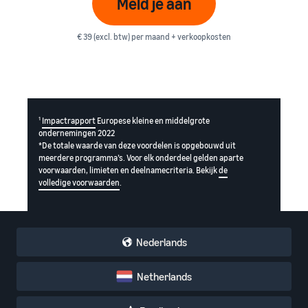
Meld je aan
€ 39 (excl. btw) per maand + verkoopkosten
1
Impactrapport
Europese kleine en middelgrote
ondernemingen 2022
*De totale waarde van deze voordelen is opgebouwd uit
meerdere programma’s. Voor elk onderdeel gelden aparte
voorwaarden, limieten en deelnamecriteria. Bekijk
de
volledige voorwaarden
.
Nederlands
Netherlands