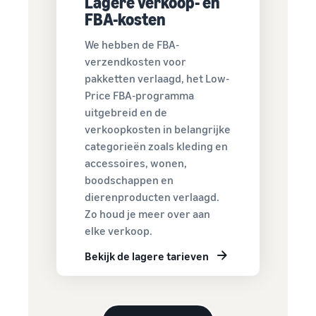
Lagere verkoop- en
Ontdek FBA-tarieven
FBA-kosten
voor in aanmerking
Bereik
komende producten
We hebben de FBA-
Amazon-
met een prijs van
verzendkosten voor
klanten
€20 of minder.
pakketten verlaagd, het Low-
over de
Price FBA-programma
hele
uitgebreid en de
wereld
verkoopkosten in belangrijke
Begin met
categorieën zoals kleding en
verkopen in
accessoires, wonen,
de
Amerika's,
boodschappen en
Europa,
dierenproducten verlaagd.
Azië-Pacific,
Zo houd je meer over aan
het Midden-
elke verkoop.
Oosten en
Noord-
Bekijk de lagere tarieven
Afrika.