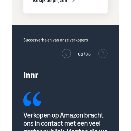
Bekijk de prijzen
Succesverhalen van onze verkopers
02/06
Innr
en
Verkopen op Amazon bracht
Amazon
lp van
ons in contact met een veel
klante