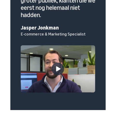
oom
groter publiek, klanten die we
manier
eerst nog helemaal niet
zouden
hadden.
eigen 
Jasper Jonkman
Erin Gr
E-commerce & Marketing Specialist
Oprichte