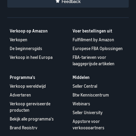
Feedback
Verkoop op Amazon
Voer bestellingen uit
Verkopen
Fulfillment by Amazon
De beginnersgids
Europese FBA Oplossingen
Verkoop in heel Europa
FBA-tarieven voor
laaggeprijsde artikelen
Programma's
Middelen
Verkoop wereldwijd
Seller Central
Adverteren
Btw Kenniscentrum
Verkoop gereviseerde
Webinars
producten
Seller University
Bekijk alle programma's
Appstore voor
Brand Registry
verkooppartners