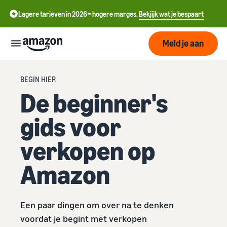
Lagere tarieven in 2026= hogere marges.
Bekjijk wat je bespaart
Meld je aan
Start
BEGIN HIER
De beginner's
中
Begin
Verzenden
gids voor
met
文
verkopen
-
verkopen op
op
Fulfilment
Groeien
CN
Amazon
Overzicht
Amazon
English
Bereik
- GB
Prijzen
Hoe te beginnen met
Het vervullen van
meer
verkopen op Amazon
klantenorders
klanten
ederlands
Neem die volgende stap om
Een paar dingen om over na te denken
Leer over geschikte
Ken de
een Amazon-verkoper te
 NL
oplossingen om uw
Hulpmiddelen
voordat je begint met verkopen
worden
zendingen te vervullen