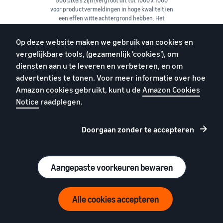
500 pixels zijn (vergroot dit tot 1000 x 1000
voor productvermeldingen in hoge kwaliteit) en
een effen witte achtergrond hebben. Het
product moet ten minste 80% van het
afbeeldingsgebied vullen.
Op deze website maken we gebruik van cookies en
vergelijkbare tools, (gezamenlijk 'cookies'), om
diensten aan u te leveren en verbeteren, en om
advertenties te tonen. Voor meer informatie over hoe
Amazon cookies gebruikt, kunt u de
Amazon Cookies
Notice
raadplegen.
Product-id's
Zorg ervoor dat je voldoet aan de eisen die aan
UPC's en GTIN's (Global Trade Item Number) van
Doorgaan zonder te accepteren
producten worden gesteld. Consistentie van
deze codes bevordert het vertrouwen in het
productassortiment dat in de Amazon
catalogus wordt weergegeven.
Aangepaste voorkeuren bewaren
Alle cookies accepteren
Heb je nog geen
Amazon account voor