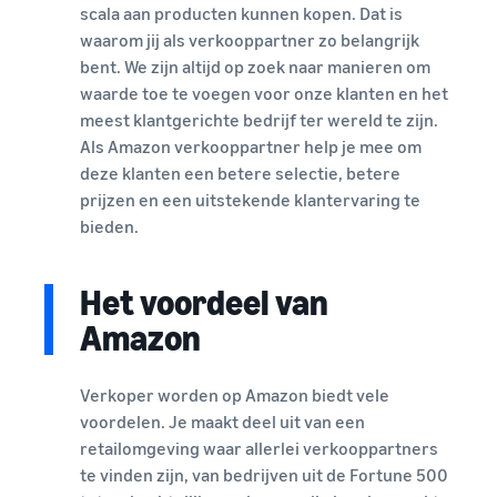
scala aan producten kunnen kopen. Dat is
Amazon-
voor in aanmerking
gebruik te maken
waarom jij als verkooppartner zo belangrijk
klanten
komende producten
van de diensten in
bent. We zijn altijd op zoek naar manieren om
met een prijs van
over de
de Nieuwe
€20 of minder.
waarde toe te voegen voor onze klanten en het
hele
Verkopers Gids
wereld
meest klantgerichte bedrijf ter wereld te zijn.
Als Amazon verkooppartner help je mee om
Begin met
verkopen in
deze klanten een betere selectie, betere
de
prijzen en een uitstekende klantervaring te
Amerika's,
bieden.
Europa,
Azië-Pacific,
het Midden-
Het voordeel van
Oosten en
Amazon
Noord-
Afrika.
Verkoper worden op Amazon biedt vele
voordelen. Je maakt deel uit van een
retailomgeving waar allerlei verkooppartners
te vinden zijn, van bedrijven uit de Fortune 500